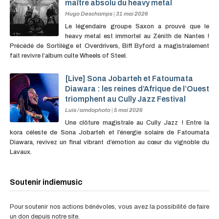
maître absolu du heavy metal
Hugo Deschamps
|
31 mai 2026
Le légendaire groupe Saxon a prouvé que le
heavy metal est immortel au Zénith de Nantes !
Précédé de Sortilège et Overdrivers, Biff Byford a magistralement
fait revivre l’album culte Wheels of Steel.
[Live] Sona Jobarteh et Fatoumata
Diawara : les reines d’Afrique de l’Ouest
triomphent au Cully Jazz Festival
Luis / amdophoto
|
5 mai 2026
Une clôture magistrale au Cully Jazz ! Entre la
kora céleste de Sona Jobarteh et l’énergie solaire de Fatoumata
Diawara, revivez un final vibrant d’émotion au cœur du vignoble du
Lavaux.
Soutenir indiemusic
Pour soutenir nos actions bénévoles, vous avez la possibilité de faire
un don depuis notre site.