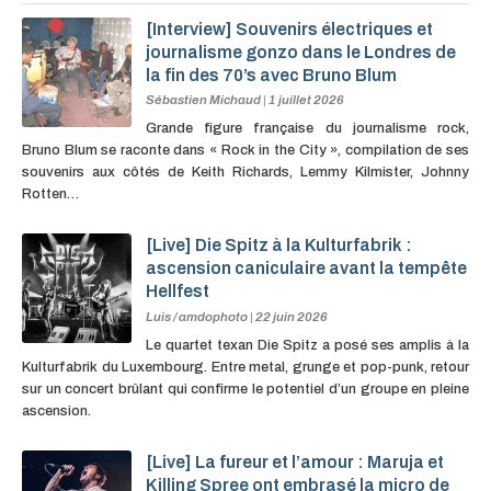
[Interview] Souvenirs électriques et
journalisme gonzo dans le Londres de
la fin des 70’s avec Bruno Blum
Sébastien Michaud
|
1 juillet 2026
Grande figure française du journalisme rock,
Bruno Blum se raconte dans « Rock in the City », compilation de ses
souvenirs aux côtés de Keith Richards, Lemmy Kilmister, Johnny
Rotten…
[Live] Die Spitz à la Kulturfabrik :
ascension caniculaire avant la tempête
Hellfest
Luis / amdophoto
|
22 juin 2026
Le quartet texan Die Spitz a posé ses amplis à la
Kulturfabrik du Luxembourg. Entre metal, grunge et pop-punk, retour
sur un concert brûlant qui confirme le potentiel d’un groupe en pleine
ascension.
[Live] La fureur et l’amour : Maruja et
Killing Spree ont embrasé la micro de