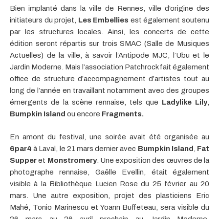
Bien implanté dans la ville de Rennes, ville d’origine des
initiateurs du projet,
Les Embellies
est également soutenu
par les structures locales. Ainsi, les concerts de cette
édition seront répartis sur trois SMAC (Salle de Musiques
Actuelles) de la ville, à savoir l’Antipode MJC, l’Ubu et le
Jardin Moderne. Mais l’association Patchrock fait également
office de structure d’accompagnement d’artistes tout au
long de l’année en travaillant notamment avec des groupes
émergents de la scène rennaise, tels que
Ladylike Lily
,
Bumpkin Island
ou encore
Fragments.
En amont du festival, une soirée avait été organisée au
6par4
à Laval, le 21 mars dernier avec
Bumpkin Island
,
Fat
Supper
et
Monstromery
. Une exposition des œuvres de la
photographe rennaise, Gaëlle Evellin, était également
visible à la Bibliothèque Lucien Rose du 25 février au 20
mars. Une autre exposition, projet des plasticiens Eric
Mahé, Tonio Marinescu et Yoann Buffeteau, sera visible du
26 mars au 26 avril prochain au Jardin Moderne,