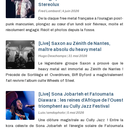
Stereolux
Fred Lombard
|
4 juin 2026
De la claque free metal française à l’ouragan post-
punk mancunien, plongez au cœur d’un lundi soir fiévreux, moite et
résolument engagé. Récit et photos depuis la fosse.
[Live] Saxon au Zénith de Nantes,
maître absolu du heavy metal
Hugo Deschamps
|
31 mai 2026
Le légendaire groupe Saxon a prouvé que le
heavy metal est immortel au Zénith de Nantes !
Précédé de Sortilège et Overdrivers, Biff Byford a magistralement
fait revivre l’album culte Wheels of Steel.
[Live] Sona Jobarteh et Fatoumata
Diawara : les reines d’Afrique de l’Ouest
triomphent au Cully Jazz Festival
Luis / amdophoto
|
5 mai 2026
Une clôture magistrale au Cully Jazz ! Entre la
kora céleste de Sona Jobarteh et l’énergie solaire de Fatoumata