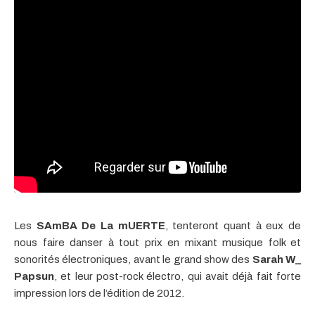
Les
SAmBA De La mUERTE
, tenteront quant à eux
de
nous faire danser à tout prix en mixant musique folk et
sonorités électroniques, avant le grand show des
Sarah W_
Papsun
, et leur post-rock électro, qui avait déjà fait forte
impression lors de l’édition de 2012.