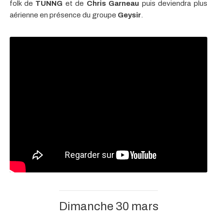
folk de
TUNNG
et de
Chris Garneau
puis deviendra plus
aérienne en présence du groupe
Geysir
.
Dimanche 30 mars