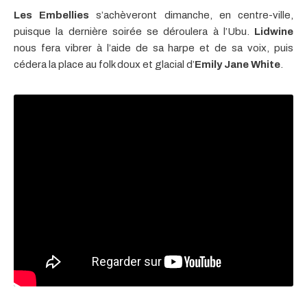
Les Embellies
s’achèveront dimanche, en centre-ville,
puisque la dernière soirée se déroulera à l’Ubu.
Lidwine
nous fera vibrer à l’aide de sa harpe et de sa voix, puis
cédera la place au folk doux et glacial d’
Emily Jane White
.