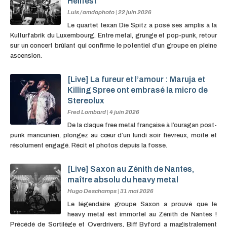
Hellfest
Luis / amdophoto
|
22 juin 2026
Le quartet texan Die Spitz a posé ses amplis à la
Kulturfabrik du Luxembourg. Entre metal, grunge et pop-punk, retour
sur un concert brûlant qui confirme le potentiel d’un groupe en pleine
ascension.
[Live] La fureur et l’amour : Maruja et
Killing Spree ont embrasé la micro de
Stereolux
Fred Lombard
|
4 juin 2026
De la claque free metal française à l’ouragan post-
punk mancunien, plongez au cœur d’un lundi soir fiévreux, moite et
résolument engagé. Récit et photos depuis la fosse.
[Live] Saxon au Zénith de Nantes,
maître absolu du heavy metal
Hugo Deschamps
|
31 mai 2026
Le légendaire groupe Saxon a prouvé que le
heavy metal est immortel au Zénith de Nantes !
Précédé de Sortilège et Overdrivers, Biff Byford a magistralement