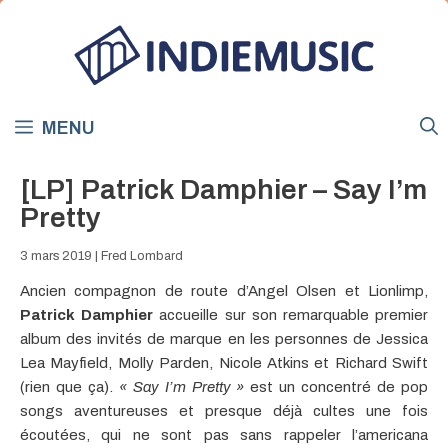
Aller
au
contenu
MENU
[LP] Patrick Damphier – Say I’m
Pretty
3 mars 2019
|
Fred Lombard
Ancien compagnon de route d’Angel Olsen et Lionlimp,
Patrick Damphier
accueille sur son remarquable premier
album des invités de marque en les personnes de Jessica
Lea Mayfield, Molly Parden, Nicole Atkins et Richard Swift
(rien que ça).
« Say I’m Pretty »
est un concentré de pop
songs aventureuses et presque déjà cultes une fois
écoutées, qui ne sont pas sans rappeler l’americana