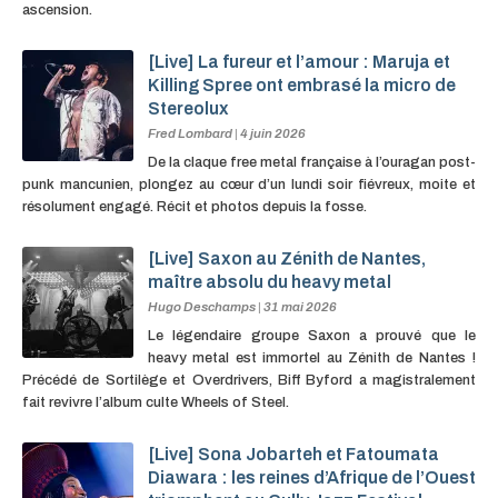
ascension.
[Live] La fureur et l’amour : Maruja et
Killing Spree ont embrasé la micro de
Stereolux
Fred Lombard
|
4 juin 2026
De la claque free metal française à l’ouragan post-
punk mancunien, plongez au cœur d’un lundi soir fiévreux, moite et
résolument engagé. Récit et photos depuis la fosse.
[Live] Saxon au Zénith de Nantes,
maître absolu du heavy metal
Hugo Deschamps
|
31 mai 2026
Le légendaire groupe Saxon a prouvé que le
heavy metal est immortel au Zénith de Nantes !
Précédé de Sortilège et Overdrivers, Biff Byford a magistralement
fait revivre l’album culte Wheels of Steel.
[Live] Sona Jobarteh et Fatoumata
Diawara : les reines d’Afrique de l’Ouest