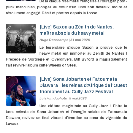
De la claque free metal française à l’ouragan post-
punk mancunien, plongez au cœur d’un lundi soir fiévreux, moite et
résolument engagé. Récit et photos depuis la fosse.
[Live] Saxon au Zénith de Nantes,
maître absolu du heavy metal
Hugo Deschamps
|
31 mai 2026
Le légendaire groupe Saxon a prouvé que le
heavy metal est immortel au Zénith de Nantes !
Précédé de Sortilège et Overdrivers, Biff Byford a magistralement
fait revivre l’album culte Wheels of Steel.
[Live] Sona Jobarteh et Fatoumata
Diawara : les reines d’Afrique de l’Ouest
triomphent au Cully Jazz Festival
Luis / amdophoto
|
5 mai 2026
Une clôture magistrale au Cully Jazz ! Entre la
kora céleste de Sona Jobarteh et l’énergie solaire de Fatoumata
Diawara, revivez un final vibrant d’émotion au cœur du vignoble du
Lavaux.