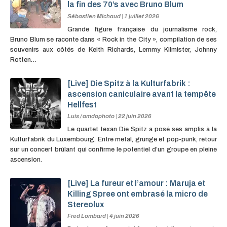
la fin des 70’s avec Bruno Blum
Sébastien Michaud
|
1 juillet 2026
Grande figure française du journalisme rock,
Bruno Blum se raconte dans « Rock in the City », compilation de ses
souvenirs aux côtés de Keith Richards, Lemmy Kilmister, Johnny
Rotten…
[Live] Die Spitz à la Kulturfabrik :
ascension caniculaire avant la tempête
Hellfest
Luis / amdophoto
|
22 juin 2026
Le quartet texan Die Spitz a posé ses amplis à la
Kulturfabrik du Luxembourg. Entre metal, grunge et pop-punk, retour
sur un concert brûlant qui confirme le potentiel d’un groupe en pleine
ascension.
[Live] La fureur et l’amour : Maruja et
Killing Spree ont embrasé la micro de
Stereolux
Fred Lombard
|
4 juin 2026